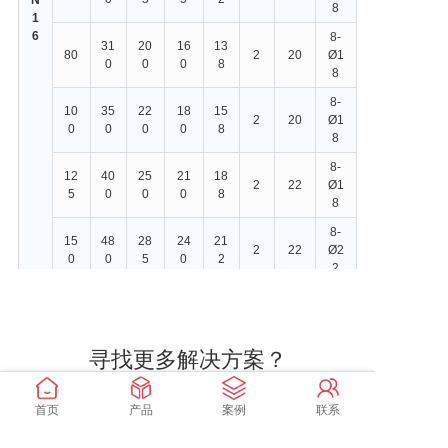
8
1
6
8-
31
20
16
13
80
2
20
Ø1
0
0
0
8
8
8-
10
35
22
18
15
2
20
Ø1
0
0
0
0
8
8
8-
12
40
25
21
18
2
22
Ø1
5
0
0
0
8
8
8-
15
48
28
24
21
2
22
Ø2
0
0
5
0
2
2
12-
20
60
34
29
26
2
24
Ø2
0
0
0
5
8
2
寻找更多解决方案？
n-
D
f
探索我们为应对您的行业挑战而打造的一系列产品
L
D
K
d
C
Ø
N
1
首页
产品
案例
联系
b