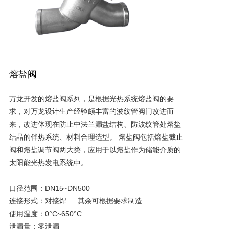
联系我们
大事实录
熔盐阀
万龙开发的熔盐阀系列，是根据光热系统熔盐阀的要
求，对万龙设计生产经验颇丰富的波纹管阀门改进而
来，改进体现在防止中法兰漏盐结构、防波纹管处熔盐
结晶的伴热系统、材料合理选型。 熔盐阀包括熔盐截止
阀和熔盐调节阀两大类，应用于以熔盐作为储能介质的
太阳能光热发电系统中。 

口径范围：DN15~DN500

连接形式：对接焊..…其余可根据要求制造

使用温度：0°C~650°C

泄漏量：零泄漏
